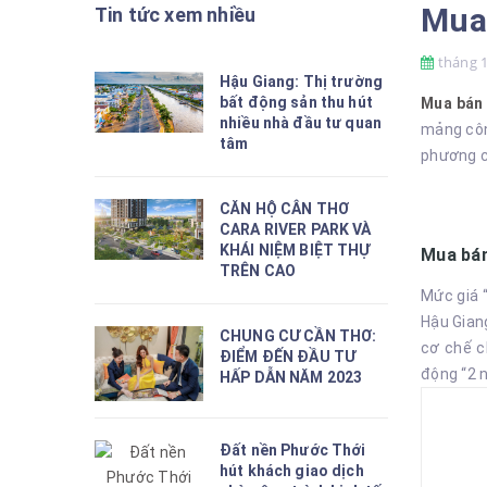
Mua 
Tin tức xem nhiều
tháng 1
Hậu Giang: Thị trường
bất động sản thu hút
Mua bán 
nhiều nhà đầu tư quan
mảng côn
tâm
phương c
CĂN HỘ CÂN THƠ
CARA RIVER PARK VÀ
KHÁI NIỆM BIỆT THỰ
Mua bán
TRÊN CAO
Mức giá “
Hậu Giang
CHUNG CƯ CẦN THƠ:
cơ chế c
ĐIỂM ĐẾN ĐẦU TƯ
động “2 n
HẤP DẪN NĂM 2023
Đất nền Phước Thới
hút khách giao dịch