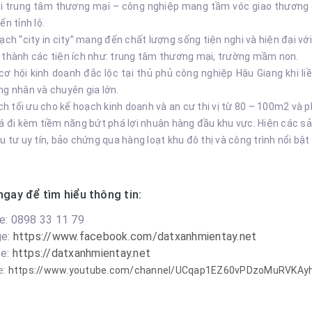
í lõi trung tâm thương mại – công nghiệp mang tầm vóc giao thương
ến tỉnh lộ.
ch “city in city” mang đến chất lượng sống tiện nghi và hiện đại với
 thành các tiện ích như: trung tâm thương mại, trường mầm non.
cơ hội kinh doanh đắc lộc tại thủ phủ công nghiệp Hậu Giang khi l
ng nhân và chuyên gia lớn.
ích tối ưu cho kế hoạch kinh doanh và an cư thi vị từ 80 – 100m2 và 
á đi kèm tiềm năng bứt phá lợi nhuận hàng đầu khu vực. Hiện các s
u tư uy tín, bảo chứng qua hàng loạt khu đô thị và công trình nổi b
ngay để tìm hiểu thông tin:
e: 0898 33 11 79
e: 
https://www.facebook.com/datxanhmientay.net
e: 
https://datxanhmientay.net
e:
https://www.youtube.com/channel/UCqap1EZ60vPDzoMuRVKAy