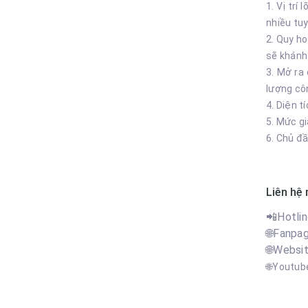
1. Vị tr
nhiều tuy
2.
Quy hoạ
sẽ khánh
3.
Mở ra 
lượng cô
4.
Diện t
5.
Mức gi
6. Chủ đầ
Liên hệ 
📲Hotlin
🌐Fanpag
🌐Websit
🌐
Youtub