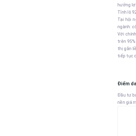
hưởng lợ
Tỉnh lộ 
Tại hội 
ngành: cô
Với chín
trên 95%
thị gắn 
tiếp tục 
Điểm da
Đầu tư b
nền giá 