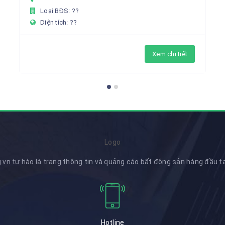
Loại BĐS: ??
Diện tích: ??
Xem chi tiết
Logo
.vn tự hào là trang thông tin và quảng cáo bất động sản hàng đầu t
Hotline