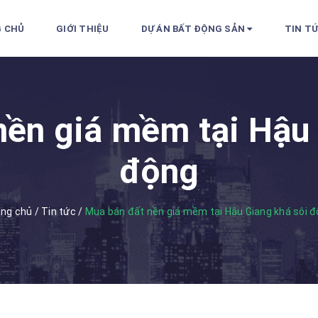
 CHỦ
GIỚI THIỆU
DỰ ÁN BẤT ĐỘNG SẢN
TIN T
nền giá mềm tại Hậu 
động
ang chủ
/
Tin tức
/
Mua bán đất nền giá mềm tại Hậu Giang khá sôi 