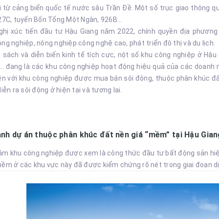
i từ cảng biển quốc tế nước sâu Trần Đề. Một số trục giao thông qu
927C, tuyến Bốn Tổng Một Ngàn, 926B…
nghị xúc tiến đầu tư Hậu Giang năm 2022, chính quyền địa phươ
ng nghiệp, nông nghiệp công nghệ cao, phát triển đô thị và du lịch.
h sách và diễn biến kinh tế tích cực, nột số khu công nghiệp ở Hậ
… đang là các khu công nghiệp hoạt động hiệu quả của các doanh 
liền với khu công nghiệp được mua bán sôi động, thuộc phân khúc đ
diễn ra sôi động ở hiện tại và tương lai.
nh dự án thuộc phân khúc đất nền giá “mềm” tại Hậu Gian
ám khu công nghiệp được xem là công thức đầu tư bất động sản hiệ
mềm ở các khu vực này đã được kiểm chứng rõ nét trong giai đoạn d