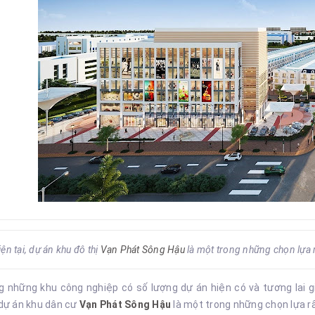
ện tại, dự án khu đô thị
Vạn Phát Sông Hậu
là một trong những chọn lựa 
g những khu công nghiệp có số lượng dự án hiện có và tương lai 
 dự án khu dân cư
Vạn Phát Sông Hậu
là một trong những chọn lựa rấ