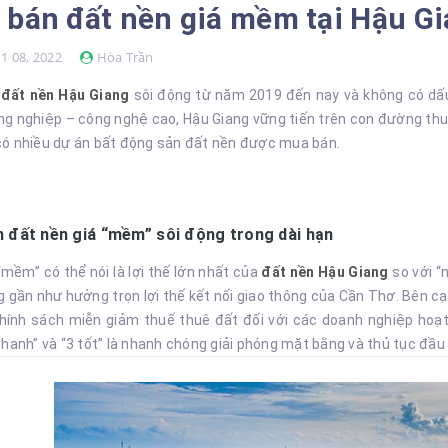
bán đất nền giá mềm tại Hậu Gi
1 08, 2022
Hòa Trần
đất nền Hậu Giang
sôi động từ năm 2019 đến nay và không có dấu h
g nghiệp – công nghệ cao, Hậu Giang vững tiến trên con đường thu h
ó nhiều dự án bất động sản đất nền được mua bán.
 đất nền giá “mềm” sôi động trong dài hạn
mềm” có thể nói là lợi thế lớn nhất của
đất nền Hậu Giang
so với “n
 gần như hưởng trọn lợi thế kết nối giao thông của Cần Thơ. Bên cạn
hính sách miễn giảm thuế thuê đất đối với các doanh nghiệp hoạ
hanh” và “3 tốt” là nhanh chóng giải phóng mặt bằng và thủ tục đầu t