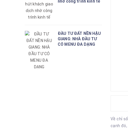
nhờ công trình kinh tế
ĐẦU TƯ ĐẤT NỀN HẬU
GIANG: NHÀ ĐẦU TƯ
CÓ MENU ĐA DẠNG
Về chỉ s
cạnh đó,