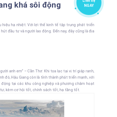
Liên hệ
ang khá sôi động
NGAY
iệu hạ nhiệt. Với lợi thế kinh tế tập trung phát triển
út đầu tư và người lao động. Đến nay, đây cũng là địa
gười anh em” – Cần Thơ. Khi tọa lạc tại vị trí giáp ranh,
h đó, Hậu Giang còn là tỉnh thành phát triển mạnh, với
t động tại các khu công nghiệp và phương châm hoạt
ư; kèm cơ hội tốt, chính sách tốt, hạ tầng tốt.