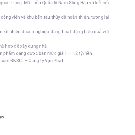
 quan trọng: Mặt tiền Quốc lộ Nam Sông Hậu và kết nối
 công viên và khu bến tàu thủy đã hoàn thiện, tương lai
iền kề nhiều doanh nghiệp đang hoạt động hiệu quả với
phù hợp để xây dựng nhà.
ản phẩm đang được bán mức giá 1 – 1.2 tỷ/nền.
ật toàn ĐBSCL – Công ty Vạn Phát.
hw