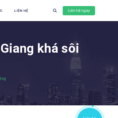
Liên hệ ngay
ỨC
LIÊN HỆ
Giang khá sôi
động