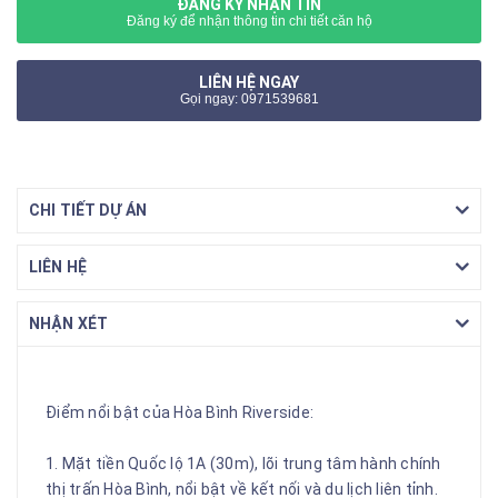
ĐĂNG KÝ NHẬN TIN
Đăng ký để nhận thông tin chi tiết căn hộ
LIÊN HỆ NGAY
Gọi ngay: 0971539681
CHI TIẾT DỰ ÁN
LIÊN HỆ
NHẬN XÉT
Điểm nổi bật của Hòa Bình Riverside:
1. Mặt tiền Quốc lộ 1A (30m), lõi trung tâm hành chính
thị trấn Hòa Bình, nổi bật về kết nối và du lịch liên tỉnh.